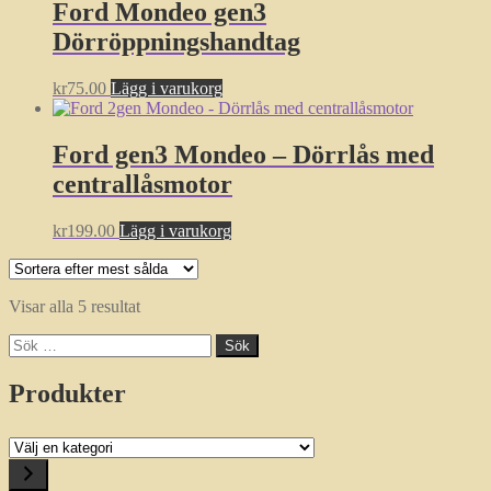
Ford Mondeo gen3
Dörröppningshandtag
kr
75.00
Lägg i varukorg
Ford gen3 Mondeo – Dörrlås med
centrallåsmotor
kr
199.00
Lägg i varukorg
Sortera
Visar alla 5 resultat
efter
Sök
popularitet
efter:
Produkter
Välj
en