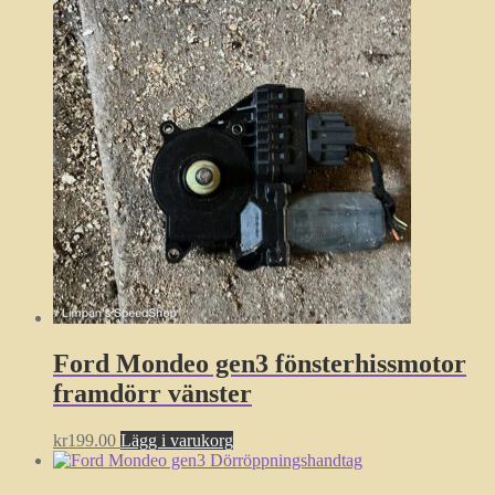
Ford Mondeo gen3 fönsterhissmotor
framdörr vänster
kr
199.00
Lägg i varukorg