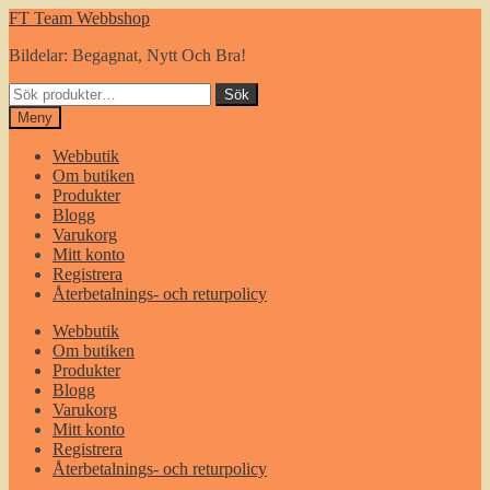
Hoppa
Gå
FT Team Webbshop
till
till
Bildelar: Begagnat, Nytt Och Bra!
navigering
innehåll
Sök
Sök
efter:
Meny
Webbutik
Om butiken
Produkter
Blogg
Varukorg
Mitt konto
Registrera
Återbetalnings- och returpolicy
Webbutik
Om butiken
Produkter
Blogg
Varukorg
Mitt konto
Registrera
Återbetalnings- och returpolicy