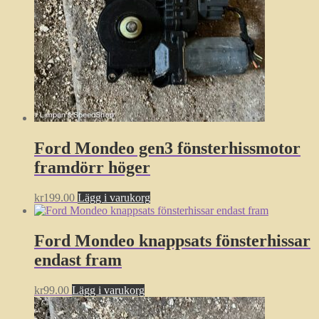
Ford Mondeo gen3 fönsterhissmotor
framdörr höger
kr
199.00
Lägg i varukorg
Ford Mondeo knappsats fönsterhissar
endast fram
kr
99.00
Lägg i varukorg