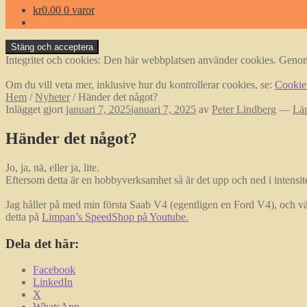
kr
0.00
0 varor
Integritet och cookies: Den här webbplatsen använder cookies. Geno
Om du vill veta mer, inklusive hur du kontrollerar cookies, se:
Cookie
Hem
/
Nyheter
/
Händer det något?
Inlägget gjort
januari 7, 2025
januari 7, 2025
av
Peter Lindberg
—
Lä
Händer det något?
Jo, ja, nä, eller ja, lite.
Eftersom detta är en hobbyverksamhet så är det upp och ned i intensit
Jag håller på med min första Saab V4 (egentligen en Ford V4), och vä
detta på
Limpan’s SpeedShop på Youtube.
Dela det här:
Facebook
LinkedIn
X
WhatsApp