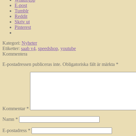
E-post
Tumblr
Reddit
Skriv ut
Pinterest
Kategori:
Nyheter
Etiketter:
saab v4
,
speedshop
,
youtube
Kommentera
E-postadressen publiceras inte.
Obligatoriska fält är märkta
*
Kommentar
*
Namn
*
E-postadress
*