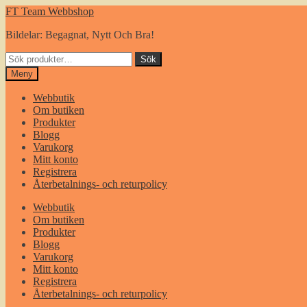
Hoppa
Gå
FT Team Webbshop
till
till
Bildelar: Begagnat, Nytt Och Bra!
navigering
innehåll
Sök
Sök
efter:
Meny
Webbutik
Om butiken
Produkter
Blogg
Varukorg
Mitt konto
Registrera
Återbetalnings- och returpolicy
Webbutik
Om butiken
Produkter
Blogg
Varukorg
Mitt konto
Registrera
Återbetalnings- och returpolicy