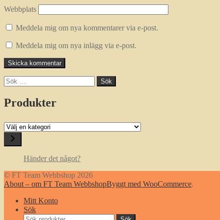
Webbplats
Meddela mig om nya kommentarer via e-post.
Meddela mig om nya inlägg via e-post.
Sök
efter:
Produkter
Välj
en
kategori
Händer det något?
© FT Team Webbshop 2026
About – om FT Team Webbshop
Byggt med WooCommerce
.
Mitt Konto
Sök
Sök
Sök