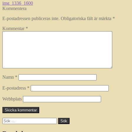
Inläggsnavigering
Föregående
img_1336_1600
inlägg:
Kommentera
E-postadressen publiceras inte.
Obligatoriska fält är märkta
*
Kommentar
*
Namn
*
E-postadress
*
Webbplats
Sök
efter: