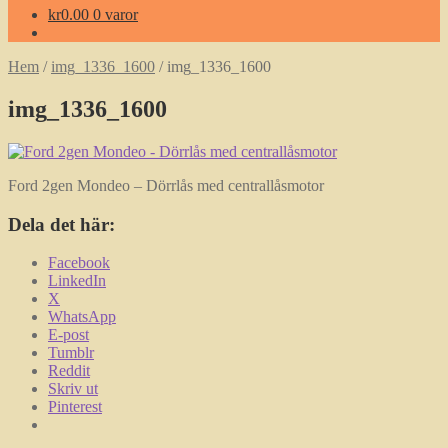
kr
0.00
0 varor
Hem
/
img_1336_1600
/
img_1336_1600
img_1336_1600
Ford 2gen Mondeo – Dörrlås med centrallåsmotor
Dela det här:
Facebook
LinkedIn
X
WhatsApp
E-post
Tumblr
Reddit
Skriv ut
Pinterest