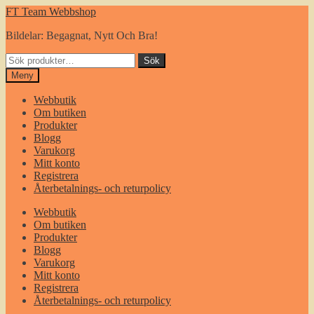
Hoppa
Gå
FT Team Webbshop
till
till
Bildelar: Begagnat, Nytt Och Bra!
navigering
innehåll
Sök
Sök
efter:
Meny
Webbutik
Om butiken
Produkter
Blogg
Varukorg
Mitt konto
Registrera
Återbetalnings- och returpolicy
Webbutik
Om butiken
Produkter
Blogg
Varukorg
Mitt konto
Registrera
Återbetalnings- och returpolicy