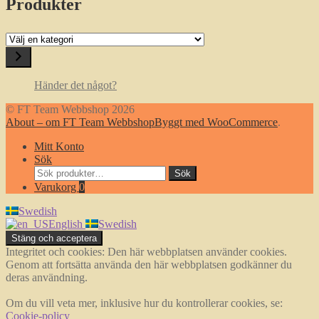
Produkter
Välj
en
kategori
Händer det något?
© FT Team Webbshop 2026
About – om FT Team Webbshop
Byggt med WooCommerce
.
Mitt Konto
Sök
Sök
Sök
efter:
Varukorg
0
Swedish
English
Swedish
Integritet och cookies: Den här webbplatsen använder cookies.
Genom att fortsätta använda den här webbplatsen godkänner du
deras användning.
Om du vill veta mer, inklusive hur du kontrollerar cookies, se:
Cookie-policy