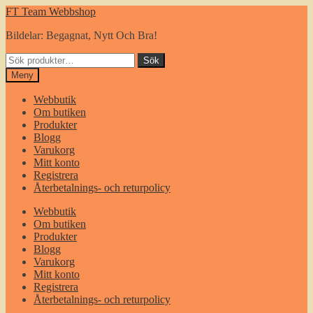
Hoppa
Gå
FT Team Webbshop
till
till
Bildelar: Begagnat, Nytt Och Bra!
navigering
innehåll
Sök
Sök
efter:
Meny
Webbutik
Om butiken
Produkter
Blogg
Varukorg
Mitt konto
Registrera
Återbetalnings- och returpolicy
Webbutik
Om butiken
Produkter
Blogg
Varukorg
Mitt konto
Registrera
Återbetalnings- och returpolicy