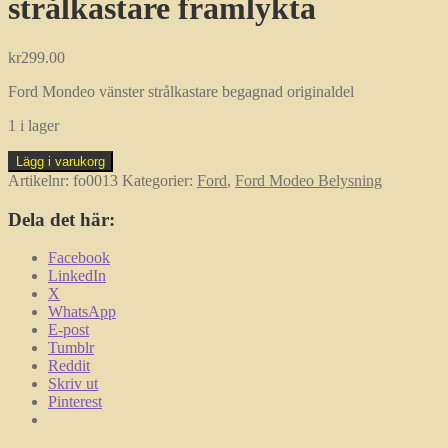
strålkastare framlykta
kr
299.00
Ford Mondeo vänster strålkastare begagnad originaldel
1 i lager
Ford
Lägg i varukorg
Mondeo
Artikelnr:
fo0013
Kategorier:
Ford
,
Ford Modeo Belysning
höger
strålkastare
Dela det här:
framlykta
mängd
Facebook
LinkedIn
X
WhatsApp
E-post
Tumblr
Reddit
Skriv ut
Pinterest