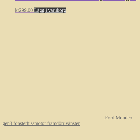
kr
299.00
Lägg i varukorg
Ford Mondeo
gen3 fönsterhissmotor framdörr vänster