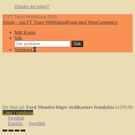
kategori
Händer det något?
© FT Team Webbshop 2026
About – om FT Team Webbshop
Byggt med WooCommerce
.
Mitt Konto
Sök
Sök
Sök
efter:
Varukorg
0
Du tittar på:
Ford Mondeo höger strålkastare framlykta
kr
299.00
Lägg i varukorg
Swedish
English
Swedish