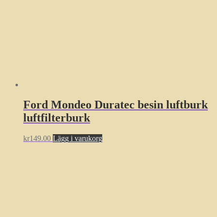
Ford Mondeo Duratec besin luftburk
luftfilterburk
kr
149.00
Lägg i varukorg