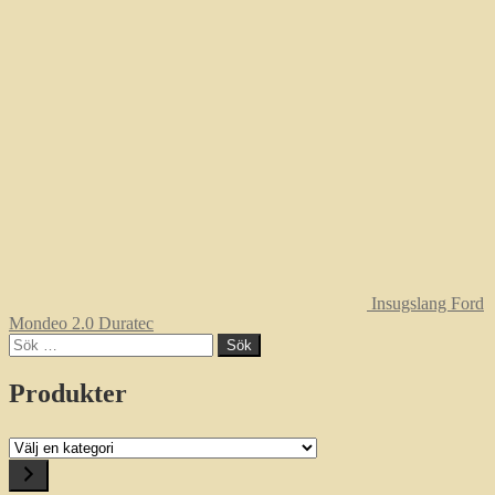
Insugslang Ford
Mondeo 2.0 Duratec
Sök
efter:
Produkter
Välj
en